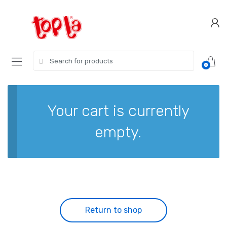
Skip
Skip
to
to
navigation
content
Search
0
for:
Your cart is currently
empty.
Return to shop