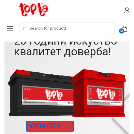
Skip
Skip
to
to
navigation
content
Search
0
for:
25 години искуство
квалитет доверба!
КУПИ СЕГА