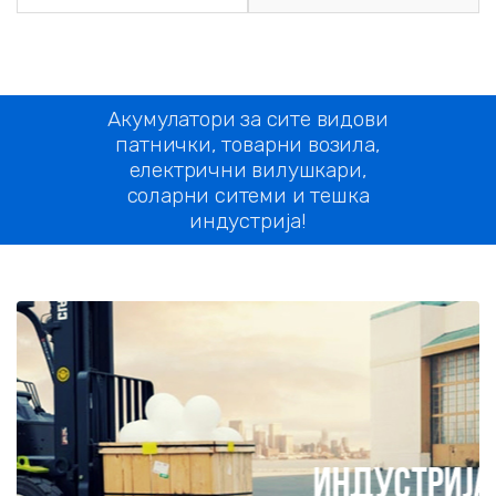
Акумулатори за сите видови
патнички, товарни возила,
електрични вилушкари,
соларни ситеми и тешка
индустрија!