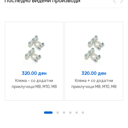
Последно видени производи
320.00
ден
320.00
ден
Клема – со додатни
Клема + со додатни
приклучоци М8, М10, М8
приклучоци М8, М10, М8