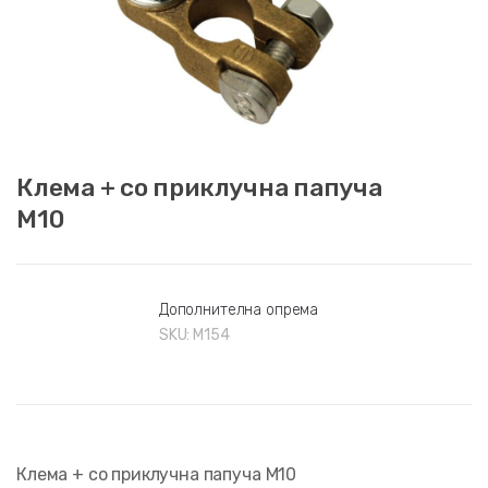
Клема + со приклучна папуча
М10
Дополнителна опрема
SKU:
М154
Клема + со приклучна папуча М10