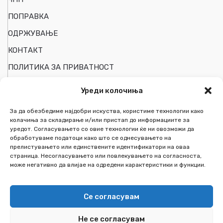
ПОПРАВКА
ОДРЖУВАЊЕ
КОНТАКТ
ПОЛИТИКА ЗА ПРИВАТНОСТ
Уреди колочиња
ПОДРШКА НА КОРИСНИЦИ
За да обезбедиме најдобри искуства, користиме технологии како
колачиња за складирање и/или пристап до информациите за
уредот. Согласувањето со овие технологии ќе ни овозможи да
Мојот Профил
обработуваме податоци како што се однесувањето на
прелистувањето или единствените идентификатори на оваа
Следи ја пратката
страница. Несогласувањето или повлекувањето на согласноста,
може негативно да влијае на одредени карактеристики и функции.
Список на желби
За Нас
Се согласувам
Не се согласувам