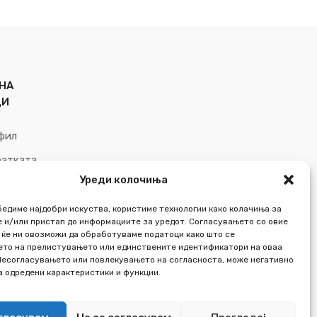
5
НА
ЦИ
фил
ратката
Уреди колочиња
 желби
бедиме најдобри искуства, користиме технологии како колачиња за
 и/или пристап до информациите за уредот. Согласувањето со овие
 ќе ни овозможи да обработуваме податоци како што се
то на прелистувањето или единствените идентификатори на оваа
Несогласувањето или повлекувањето на согласноста, може негативно
на одредени карактеристики и функции.