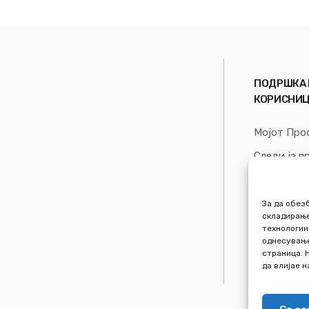
5
5
ПОДРШКА 
КОРИСНИ
Мојот Про
Следи ја п
Список на
За Нас
За да обез
складирање
технологии
однесување
страница. 
да влијае 