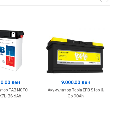
50.00
ден
9,000.00
ден
атор TAB MOTO
Акумулатор Topla EFB Stop &
Аку
X7L-BS 6Ah
Go 90Ah