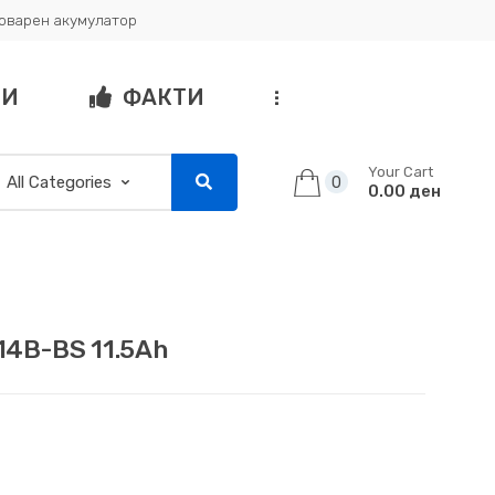
товарен акумулатор
ГИ
ФАКТИ
...
Your Cart
0
0.00 ден
4B-BS 11.5Ah