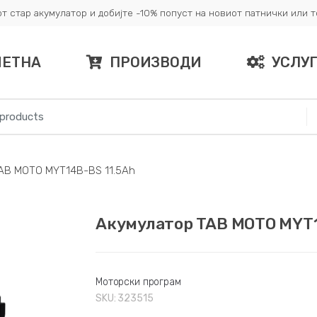
т стар акумулатор и добијте -10% попуст на новиот патнички или 
ЧЕТНА
ПРОИЗВОДИ
УСЛУ
AB MOTO MYT14B-BS 11.5Ah
Акумулатор TAB MOTO MYT1
Моторски програм
SKU:
323515