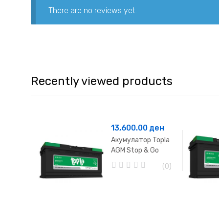
There are no reviews yet.
Recently viewed products
13,600.00
ден
Акумулатор Topla
AGM Stop & Go
105Ah
(0)
0
o
u
t
o
f