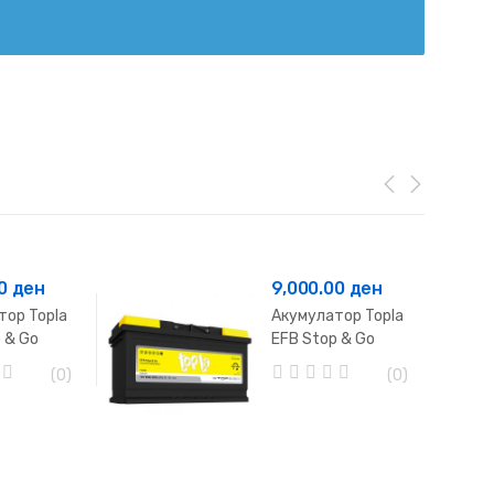
00
ден
9,000.00
ден
тор Topla
Акумулатор Topla
 & Go
EFB Stop & Go
90Ah
(0)
(0)
0
o
u
t
o
f