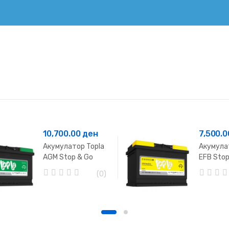
10,700.00
ден
7,500.
Акумулатор Topla
Акумула
AGM Stop & Go
EFB Stop
80Ah
70Ah
(0)
0
0
o
o
u
u
t
t
o
o
f
f