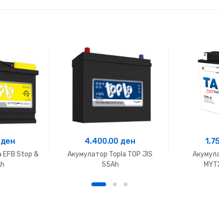
0
ден
4,400.00
ден
1,7
 EFB Stop &
Акумулатор Topla TOP JIS
Акумул
Ah
55Ah
MYT