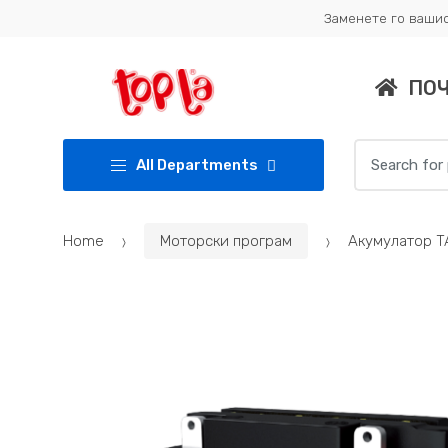
Skip
Skip
Заменете го вашио
to
to
navigation
content
ПО
Search
All Departments
for:
Home
Моторски програм
Акумулатор T