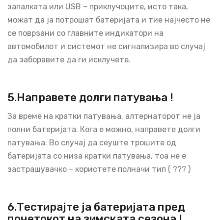
запалката или USB – приклучоците, исто така,
можат да ја потрошат батеријата и тие најчесто не
се поврзани со главните индикатори на
автомобилот и системот не сигнализира во случај
да заборавите да ги исклучете.
5.Направете долги патувања !
За време на кратки патувања, алтернаторот не ја
полни батеријата. Кога е можно, направете долги
патувања. Во случај да сеуште трошите од
батеријата со низа кратки патувања, тоа не е
застрашувачко – користете полначи тип ( ??? )
6.Тестирајте ја батеријата пред
почетокот на зимската сезона !