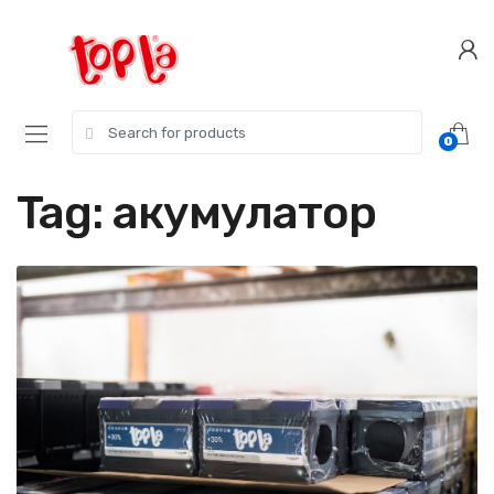
Skip
Skip
to
to
navigation
content
Search
0
for:
Tag:
акумулатор