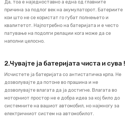
Да, тоа е наједноставно а една од главните
причина за подлог век на акумулаторот. Батериите
кои што не се користат го губат полнењето и
квалитетот. Најпотребно на батеријата и е често
патување на подолги релации кога може да се
наполни целосно.
2.Чувајте ја батеријата чиста и сува !
Исчистете ја батеријата со антистатичка крпа. Не
дозволувајте да потоне во прашина и не
дозволувајте влагата да ја достигне. Влагата во
моторниот простор не е добра идеа за кој било до
системните на вашиот автомобил, но најмногу за
електричниот систем на автомобилот.