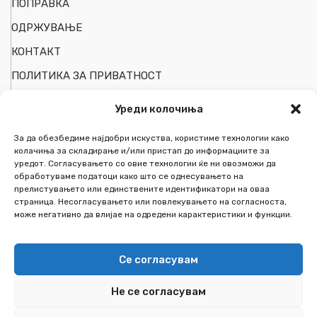
ПОПРАВКА
ОДРЖУВАЊЕ
КОНТАКТ
ПОЛИТИКА ЗА ПРИВАТНОСТ
Уреди колочиња
ПОДРШКА НА КОРИСНИЦИ
За да обезбедиме најдобри искуства, користиме технологии како
колачиња за складирање и/или пристап до информациите за
уредот. Согласувањето со овие технологии ќе ни овозможи да
Мојот Профил
обработуваме податоци како што се однесувањето на
прелистувањето или единствените идентификатори на оваа
Следи ја пратката
страница. Несогласувањето или повлекувањето на согласноста,
може негативно да влијае на одредени карактеристики и функции.
Список на желби
За Нас
Се согласувам
Не се согласувам