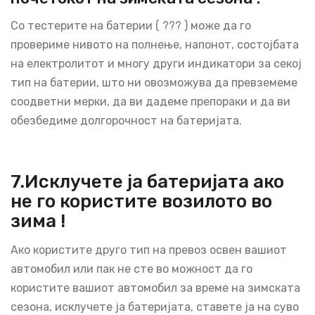
Со тестерите на батерии ( ??? ) може да го
провериме нивото на полнење, напонот, состојбата
на електролитот и многу други индикатори за секој
тип на батерии, што ни овозможува да превземеме
соодветни мерки, да ви дадеме препораки и да ви
обезбедиме долгорочност на батеријата.
7.Исклучете ја батеријата ако
не го користите возилото во
зима !
Ако користите друго тип на превоз освен вашиот
автомобил или пак не сте во можност да го
користите вашиот автомобил за време на зимската
сезона, исклучете ја батеријата, ставете ја на суво