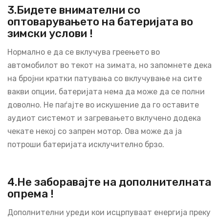
3.Бидете внимателни со
оптоварувањето на батеријата во
зимски услови !
Нормално е да се вклучува греењето во
автомобилот во текот на зимата, но запомнете дека
на бројни кратки патувања со вклучување на сите
вакви опции, батеријата нема да може да се полни
доволно. Не паѓајте во искушение да го оставите
аудиот системот и загревањето вклучено додека
чекате некој со запрен мотор. Ова може да ја
потроши батеријата исклучително брзо.
4.Не заборавајте на дополнителната
опрема !
Дополнителни уреди кои исцрпуваат енергија преку