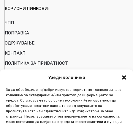
КОРИСНИ ЛИНКОВИ:
ЧПП
ПОПРАВКА
ОДРЖУВАЊЕ
КОНТАКТ
ПОЛИТИКА ЗА ПРИВАТНОСТ
Уреди колочиња
ПОДРШКА НА КОРИСНИЦИ
За да обезбедиме најдобри искуства, користиме технологии како
колачиња за складирање и/или пристап до информациите за
уредот. Согласувањето со овие технологии ќе ни овозможи да
Мојот Профил
обработуваме податоци како што се однесувањето на
прелистувањето или единствените идентификатори на оваа
Следи ја пратката
страница. Несогласувањето или повлекувањето на согласноста,
може негативно да влијае на одредени карактеристики и функции.
Список на желби
За Нас