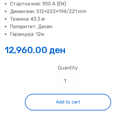
Стартна моќ: 900 А (EN)
Димензии: 512×222×194/221 mm
Тежина: 43.3 кг
Поларитет: Десен
Гаранција: 12м
12,960.00
ден
Quantity
Add to cart