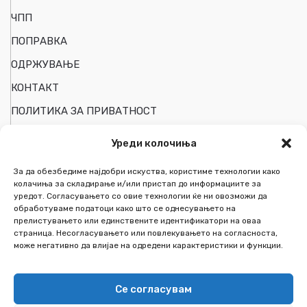
ЧПП
ПОПРАВКА
ОДРЖУВАЊЕ
КОНТАКТ
ПОЛИТИКА ЗА ПРИВАТНОСТ
Уреди колочиња
ПОДРШКА НА КОРИСНИЦИ
За да обезбедиме најдобри искуства, користиме технологии како
колачиња за складирање и/или пристап до информациите за
уредот. Согласувањето со овие технологии ќе ни овозможи да
Мојот Профил
обработуваме податоци како што се однесувањето на
прелистувањето или единствените идентификатори на оваа
Следи ја пратката
страница. Несогласувањето или повлекувањето на согласноста,
може негативно да влијае на одредени карактеристики и функции.
Список на желби
За Нас
Се согласувам