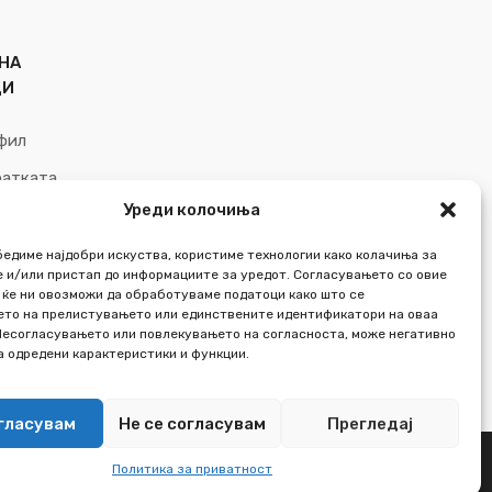
НА
ЦИ
фил
ратката
Уреди колочиња
 желби
бедиме најдобри искуства, користиме технологии како колачиња за
 и/или пристап до информациите за уредот. Согласувањето со овие
 ќе ни овозможи да обработуваме податоци како што се
то на прелистувањето или единствените идентификатори на оваа
Несогласувањето или повлекувањето на согласноста, може негативно
на одредени карактеристики и функции.
огласувам
Не се согласувам
Прегледај
Made with
Политика за приватност