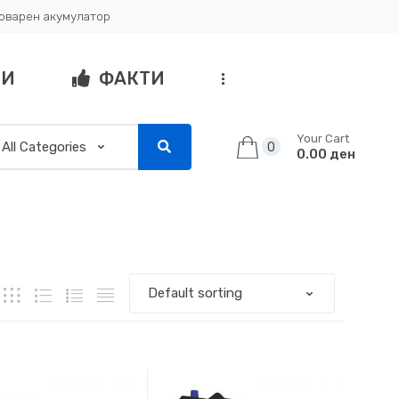
товарен акумулатор
ГИ
ФАКТИ
...
Your Cart
0
0.00 ден