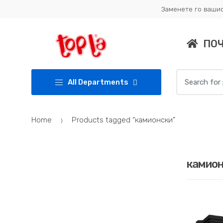
Skip
Skip
Заменете го вашио
to
to
navigation
content
ПО
Search
All Departments
for:
Home
Products tagged “камионски”
камио