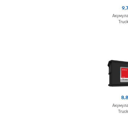
9,
Акумула
Truc
8,
Акумула
Truc