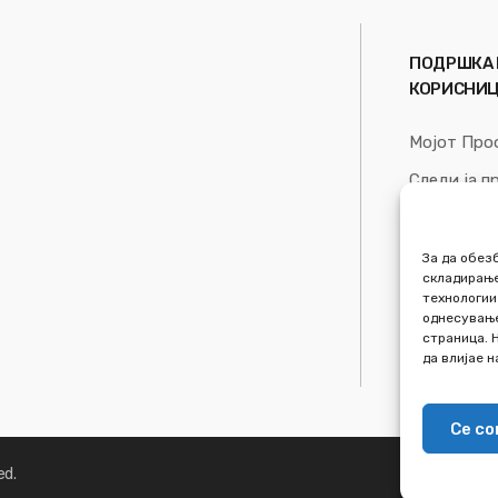
ПОДРШКА 
КОРИСНИ
Мојот Про
Следи ја п
Список на
За Нас
За да обез
складирање
технологии
однесување
страница. 
да влијае 
Се с
ed.