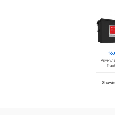
16
Акумула
Truc
Showing