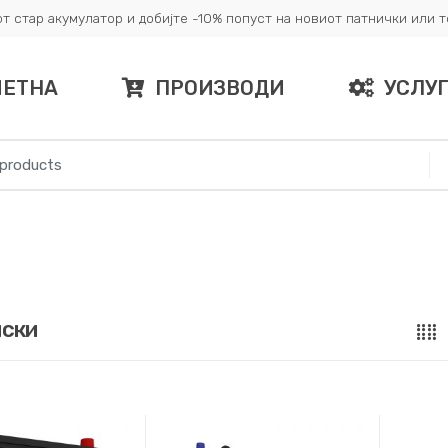
т стар акумулатор и добијте -10% попуст на новиот патнички или 
ЧЕТНА
ПРОИЗВОДИ
УСЛУ
нски