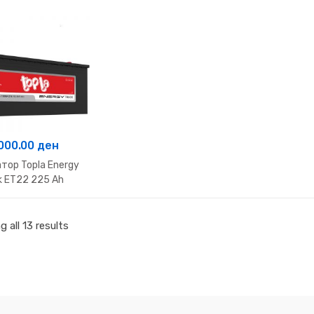
,000.00
ден
тор Topla Energy
k ET22 225 Ah
 all 13 results