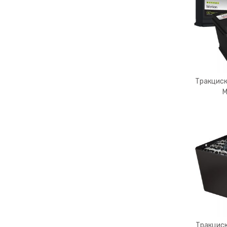
Тракциск
M
Тракциск