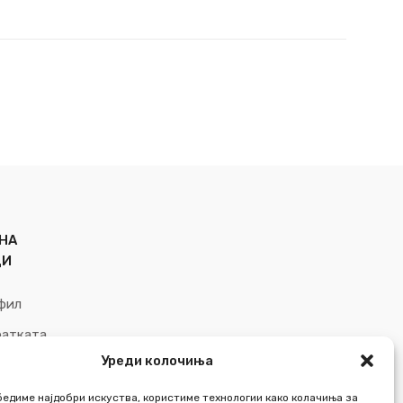
НА
ЦИ
фил
ратката
Уреди колочиња
 желби
бедиме најдобри искуства, користиме технологии како колачиња за