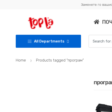
Skip
Skip
Заменете го вашио
to
to
navigation
content
ПО
Search
All Departments
for:
Home
Products tagged “програм”
програ