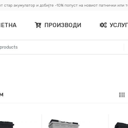
т стар акумулатор и добијте -10% попуст на новиот патнички или 
ЧЕТНА
ПРОИЗВОДИ
УСЛУ
м