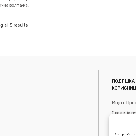
ична волтажа,
тет и димензии
 all 5 results
ПОДРШКА 
КОРИСНИ
Мојот Про
Следи ја п
Список на
За Нас
За да обез