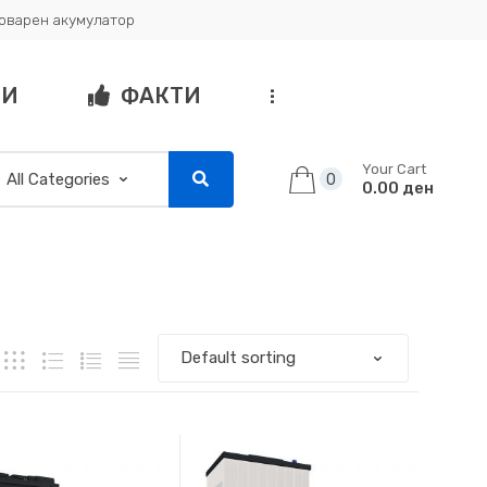
товарен акумулатор
ГИ
ФАКТИ
...
Your Cart
0
0.00 ден